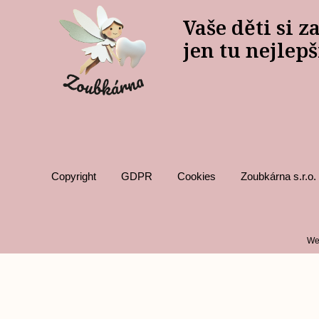
Vaše děti si z
jen tu nejlepš
Copyright
GDPR
Cookies
Zoubkárna s.r.o.
We