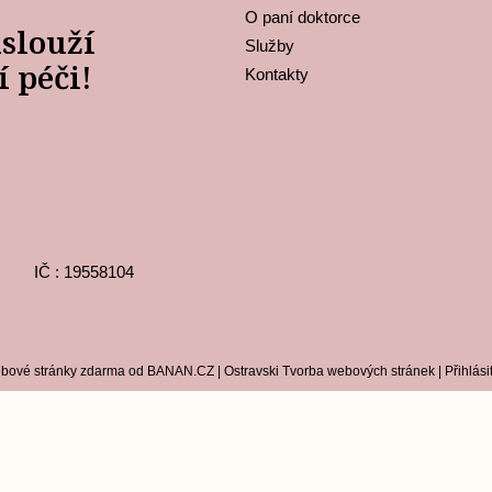
O paní doktorce
aslouží
Služby
í péči!
Kontakty
IČ : 19558104
bové stránky zdarma
od
BANAN.CZ
|
Ostravski Tvorba webových stránek
|
Přihlási